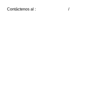
Contáctenos al :
(593) 2 2339-309
/
(593) 9 8817 1030