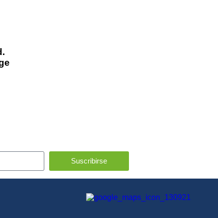
d.
age
Suscribirse